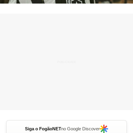
Siga o FogãoNET
no Google Discover