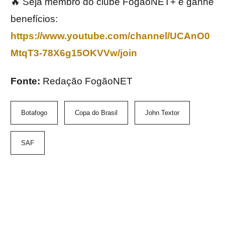
🔥 Seja membro do clube FogãoNET+ e ganhe
benefícios:
https://www.youtube.com/channel/UCAnO0
MtqT3-78X6g15OKVVw/join
Fonte:
Redação FogãoNET
Botafogo
Copa do Brasil
John Textor
SAF