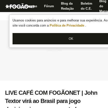
Blog
Blog da
Boletim
Notícias
Apostas
Fórum
do
Redação
do C.E.
Manse
Usamos cookies para anúncios e para melhorar sua experiência. Ao 
site você concorda com a
Política de Privacidade
.
OK
LIVE CAFÉ COM FOGÃONET | John
Textor virá ao Brasil para jogo