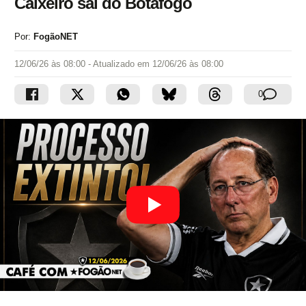
Caixeiro sai do Botafogo
Por:
FogãoNET
12/06/26 às 08:00
- Atualizado em
12/06/26 às 08:00
0