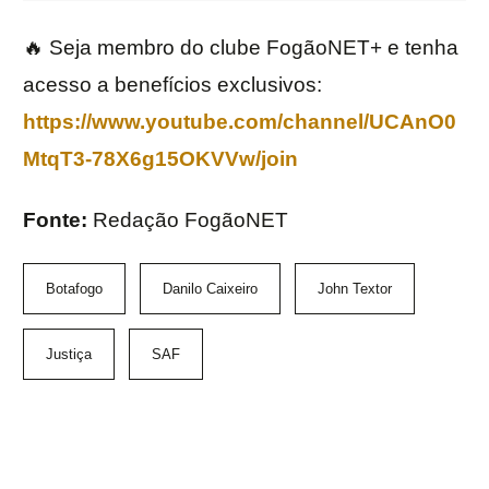
🔥 Seja membro do clube FogãoNET+ e tenha
acesso a benefícios exclusivos:
https://www.youtube.com/channel/UCAnO0
MtqT3-78X6g15OKVVw/join
Fonte:
Redação FogãoNET
Botafogo
Danilo Caixeiro
John Textor
Justiça
SAF