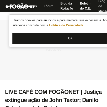
Blog
Blog da
Boletim
Notícias
Apostas
Fórum
do
Redação
do C.E.
Manse
Usamos cookies para anúncios e para melhorar sua experiência. Ao 
site você concorda com a
Política de Privacidade
.
OK
LIVE CAFÉ COM FOGÃONET | Justiça
extingue ação de John Textor; Danilo