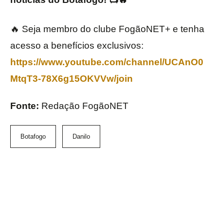
🔥 Seja membro do clube FogãoNET+ e tenha
acesso a benefícios exclusivos:
https://www.youtube.com/channel/UCAnO0
MtqT3-78X6g15OKVVw/join
Fonte:
Redação FogãoNET
Botafogo
Danilo