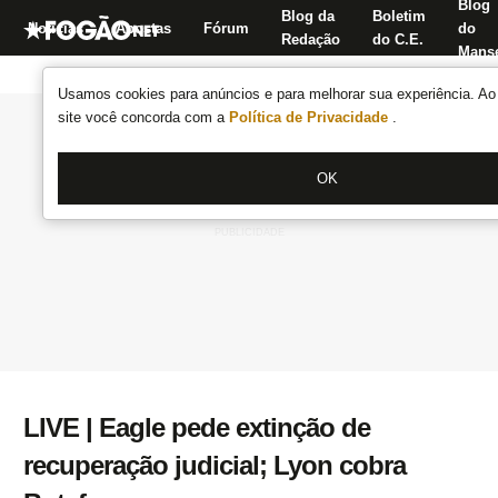
Blog
Blog da
Boletim
Notícias
Apostas
Fórum
do
Redação
do C.E.
Manse
Usamos cookies para anúncios e para melhorar sua experiência. Ao 
site você concorda com a
Política de Privacidade
.
OK
LIVE | Eagle pede extinção de
recuperação judicial; Lyon cobra