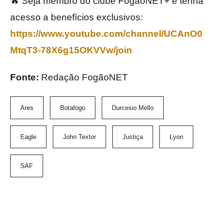
🔥 Seja membro do clube FogãoNET+ e tenha
acesso a benefícios exclusivos:
https://www.youtube.com/channel/UCAnO0
MtqT3-78X6g15OKVVw/join
Fonte:
Redação FogãoNET
Ares
Botafogo
Durcesio Mello
Eagle
John Textor
Justiça
Lyon
SAF