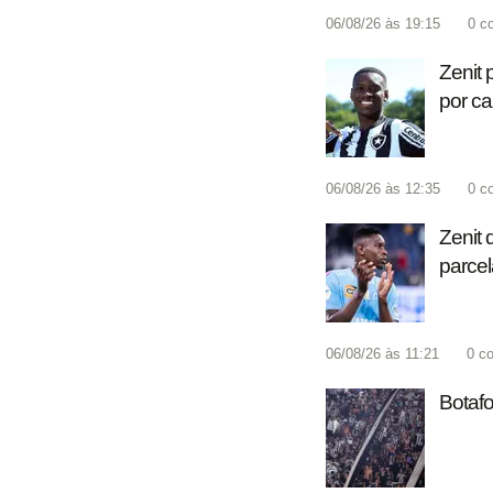
06/08/26 às 19:15
0
c
Zenit 
por c
06/08/26 às 12:35
0
c
Zenit 
parcel
06/08/26 às 11:21
0
co
Botafo