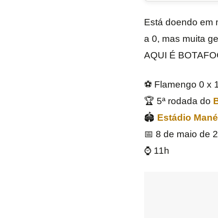
Está doendo em m
a 0, mas muita gen
AQUI É BOTAFO
⚽ Flamengo 0 x 1
🏆 5ª rodada do
B
🏟️
Estádio Mané
📅 8 de maio de 
⌚ 11h