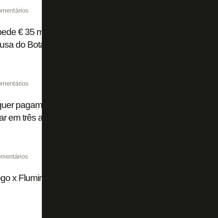
omentários
pede € 35 milhões fixos ao Flamengo por Luiz Henrique e pod
ausa do Botafogo
omentários
quer pagamento à vista por Luiz Henrique, ex-Botafogo; F
ar em três anos, diz site
mentários
go x Fluminense chega a 15 mil ingressos vendidos de fo