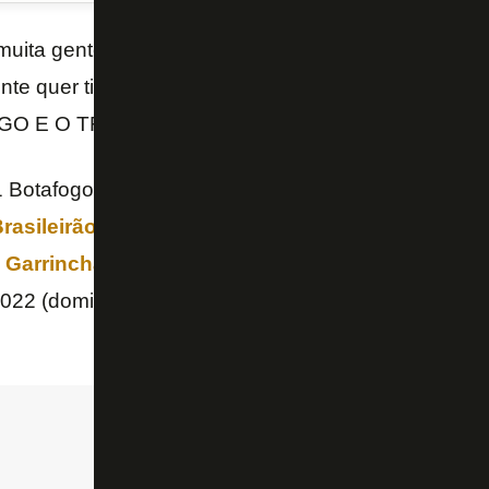
uita gente por aí, sabemos. O
Botafogo
venceu o
te quer tirar o mérito ou até pegar o viés da derrota 
GO E O TRIUNFO DO COLOSSAL!
 Botafogo
rasileirão-2022
 Garrincha
2022 (domingo)