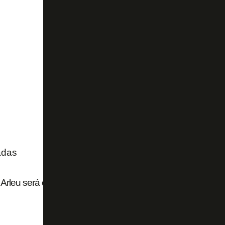
adas
Arleu será o árbitro de Botafogo x Fluminense pelo Campe