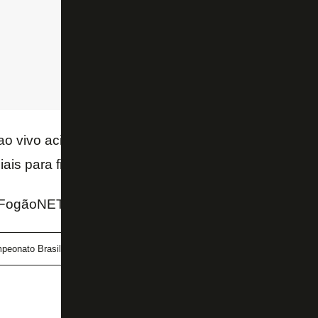
ao vivo acima,
inscreva-se no nosso canal no Yo
ais para ficar por dentro das últimas notícias do Bot
 FogãoNET
peonato Brasileiro
Flamengo