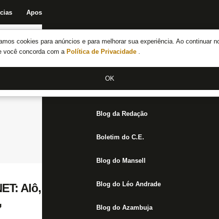
cias
Apostas
Fórum
Blog da Redação
Boletim do C.E.
Fechar menu principal
amos cookies para anúncios e para melhorar sua experiência. Ao continuar n
Notícias do Botafogo
te você concorda com a
Política de Privacidade
.
Fórum
OK
Jogos
Blog da Redação
Boletim do C.E.
Blog do Mansell
Blog do Léo Andrade
: Alô, imprensa! Derrota do Flamengo? N

Blog do Azambuja