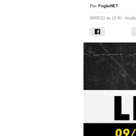
Por:
FogãoNET
09/05/22 às 13:30
- Atual