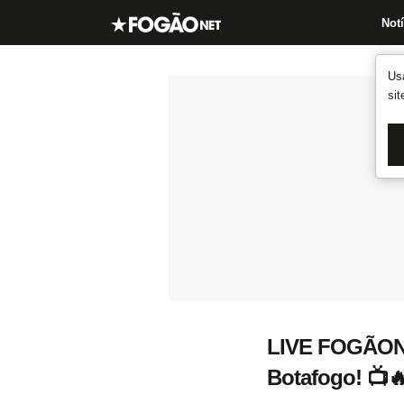
Notí
Us
si
LIVE FOGÃONET
Botafogo! 📺