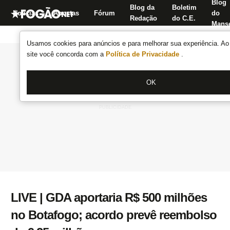
Blog
Blog da
Boletim
Notícias
Apostas
Fórum
do
Redação
do C.E.
Manse
Usamos cookies para anúncios e para melhorar sua experiência. Ao 
site você concorda com a
Política de Privacidade
.
OK
LIVE | GDA aportaria R$ 500 milhões
no Botafogo; acordo prevê reembolso