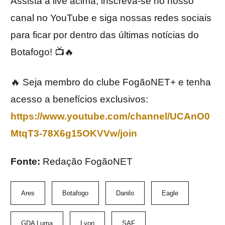
Assista à live acima, inscreva-se no nosso
canal no YouTube e siga nossas redes sociais
para ficar por dentro das últimas notícias do
Botafogo! 📺🔥
🔥 Seja membro do clube FogãoNET+ e tenha
acesso a benefícios exclusivos:
https://www.youtube.com/channel/UCAnO0
MtqT3-78X6g15OKVVw/join
Fonte:
Redação FogãoNET
Ares
Botafogo
Danilo
Eagle
GDA Luma
Lyon
SAF