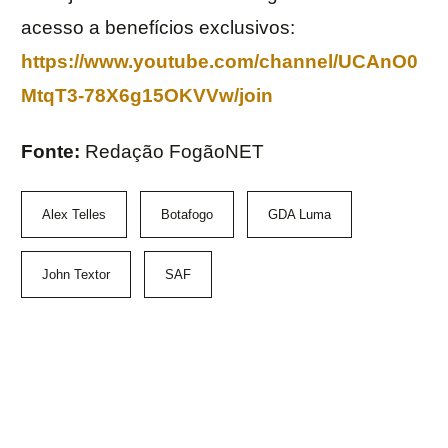
acesso a benefícios exclusivos:
https://www.youtube.com/channel/UCAnO0
MtqT3-78X6g15OKVVw/join
Fonte:
Redação FogãoNET
Alex Telles
Botafogo
GDA Luma
John Textor
SAF