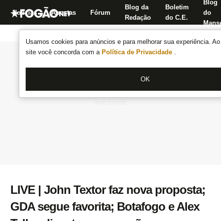
Blog
Blog da
Boletim
Notícias
Apostas
Fórum
do
Redação
do C.E.
Manse
Usamos cookies para anúncios e para melhorar sua experiência. Ao 
site você concorda com a
Política de Privacidade
.
OK
LIVE | John Textor faz nova proposta;
GDA segue favorita; Botafogo e Alex