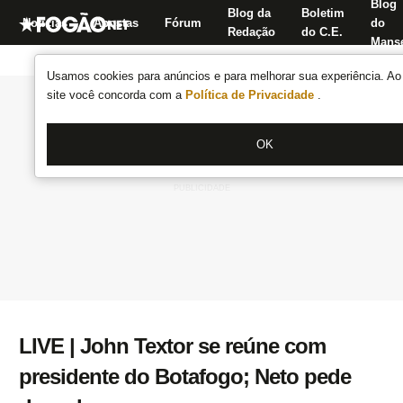
Blog
Blog da
Boletim
Notícias
Apostas
Fórum
do
Redação
do C.E.
Manse
Usamos cookies para anúncios e para melhorar sua experiência. Ao 
site você concorda com a
Política de Privacidade
.
OK
LIVE | John Textor se reúne com
presidente do Botafogo; Neto pede