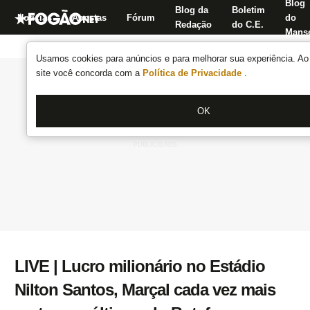
Blog
Blog da
Boletim
Notícias
Apostas
Fórum
do
Redação
do C.E.
Manse
Usamos cookies para anúncios e para melhorar sua experiência. Ao 
site você concorda com a
Política de Privacidade
.
OK
LIVE | Lucro milionário no Estádio
Nilton Santos, Marçal cada vez mais