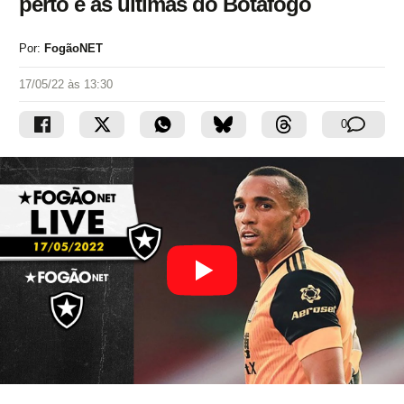
perto e as últimas do Botafogo
Por:
FogãoNET
17/05/22 às 13:30
0