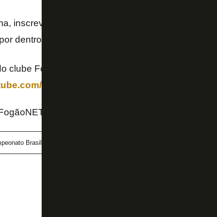
ima, inscreva-se no nosso canal no YouTube e siga 
 por dentro das últimas notícias do Botafogo! 📺🔥
o clube FogãoNET+ e tenha acesso a benefícios ex
utube.com/channel/UCAnO0MtqT3-78X6g15OKVVw
 FogãoNET
peonato Brasileiro
CBF
Göztepe
Mateo Ponte