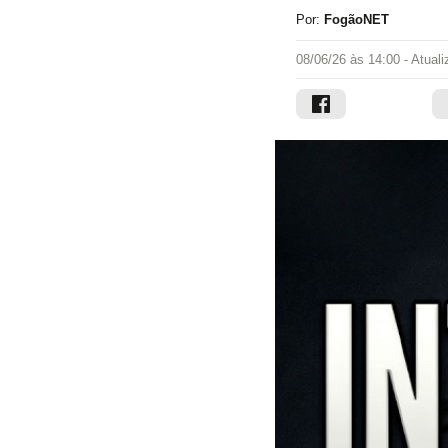
Por:
FogãoNET
08/06/26 às 14:00
- Atual