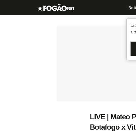
Notí
Us
si
LIVE | Mateo 
Botafogo x Vit