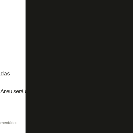
adas
Arleu será o árbitro de Botafogo x Fluminense pelo Campe
omentários