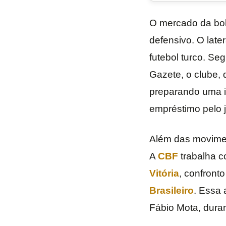
O mercado da bol
defensivo. O later
futebol turco. Se
Gazete, o clube, 
preparando uma in
empréstimo pelo 
Além das movimen
A
CBF
trabalha co
Vitória
, confront
Brasileiro
. Essa 
Fábio Mota, dura