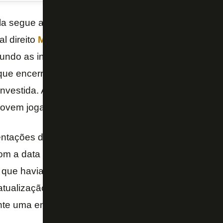
a segue agitado e o
Botafogo
pode sofrer uma baix
al direito
Mateo Ponte
despertou o interesse do
Göz
gundo as informações divulgadas neste domingo pelo
que encerrou o último campeonato local na sexta col
vestida. A intenção inicial dos turcos é formalizar 
jovem jogador, incluindo uma opção de compra no a
tações de mercado, o calendário alvinegro também
m a data de 22 de julho para realizar a partida entr
o que havia sido adiado lá na quarta rodada do
Camp
atualização foi revelada pelo próprio presidente da 
nte uma entrevista concedida ao canal Canto Rubro