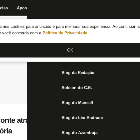
cias
Apostas
Fórum
Blog da Redação
Boletim do C.E.
Fechar menu principal
amos cookies para anúncios e para melhorar sua experiência. Ao continuar n
Notícias do Botafogo
te você concorda com a
Política de Privacidade
.
Fórum
OK
Jogos
Blog da Redação
Boletim do C.E.
Blog do Mansell
Blog do Léo Andrade
Ponte atrai interesse do mercado; CBF pod
ória
Blog do Azambuja