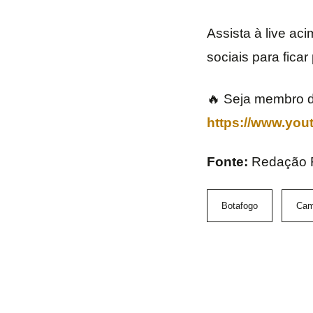
Assista à live ac
sociais para ficar
🔥 Seja membro d
https://www.yo
Fonte:
Redação
Botafogo
Cam