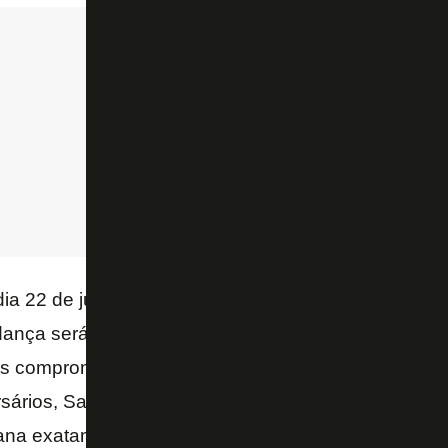
dia 22 de julho estava reservado para os jogos da 1
dança será possível porque tanto o Botafogo quanto o
s compromissos dessa rodada de qualquer forma, 
sários, Santos e Vasco, estarão focados na disputa 
ana exatamente nessa mesma data.