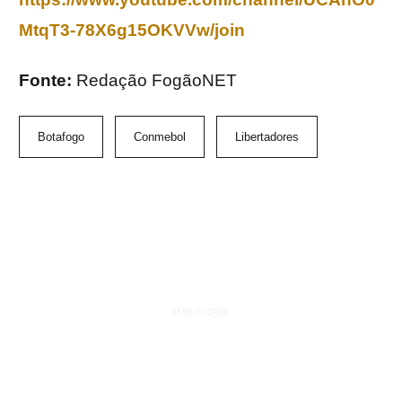
MtqT3-78X6g15OKVVw/join
Fonte:
Redação FogãoNET
Botafogo
Conmebol
Libertadores