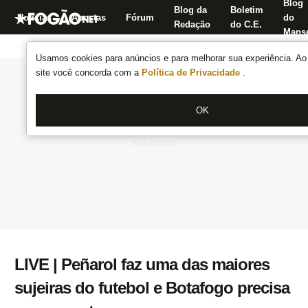
Blog
Blog da
Boletim
Notícias
Apostas
Fórum
do
Redação
do C.E.
Manse
Usamos cookies para anúncios e para melhorar sua experiência. Ao 
site você concorda com a
Política de Privacidade
.
OK
LIVE | Peñarol faz uma das maiores
sujeiras do futebol e Botafogo precisa