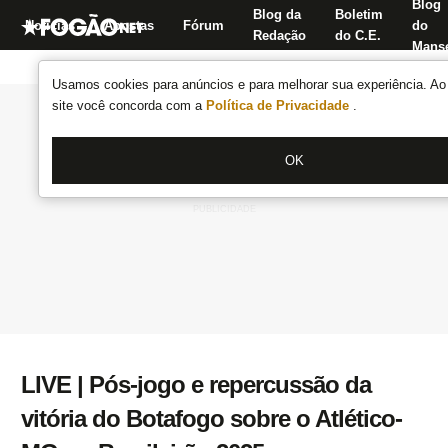
Blog
Blog da
Boletim
Notícias
Apostas
Fórum
do
Redação
do C.E.
Manse
Usamos cookies para anúncios e para melhorar sua experiência. Ao 
site você concorda com a
Política de Privacidade
.
OK
LIVE | Pós-jogo e repercussão da
vitória do Botafogo sobre o Atlético-