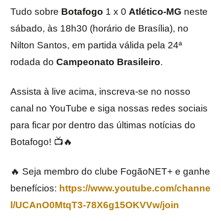
Tudo sobre
Botafogo
1 x 0
Atlético-MG
neste
sábado, às 18h30 (horário de Brasília), no
Nilton Santos, em partida válida pela 24ª
rodada do
Campeonato Brasileiro
.
Assista à live acima, inscreva-se no nosso
canal no YouTube e siga nossas redes sociais
para ficar por dentro das últimas notícias do
Botafogo! 📺🔥
🔥 Seja membro do clube FogãoNET+ e ganhe
benefícios:
https://www.youtube.com/channe
l/UCAnO0MtqT3-78X6g15OKVVw/join