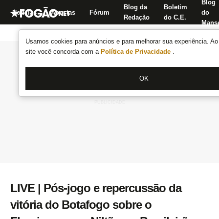
Blog
Blog da
Boletim
Notícias
Apostas
Fórum
do
Redação
do C.E.
Manse
Usamos cookies para anúncios e para melhorar sua experiência. Ao 
site você concorda com a
Política de Privacidade
.
OK
LIVE | Pós-jogo e repercussão da
vitória do Botafogo sobre o