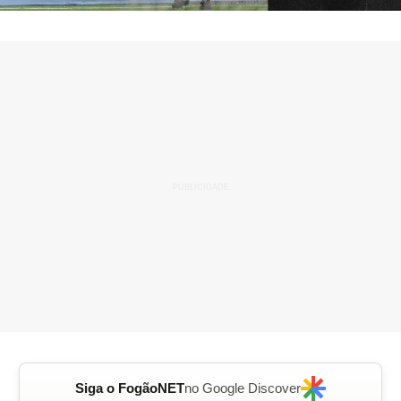
Siga o FogãoNET
no Google Discover