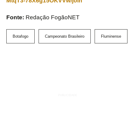
MtqT3-78X6g15OKVVw/join
Fonte:
Redação FogãoNET
Botafogo
Campeonato Brasileiro
Fluminense