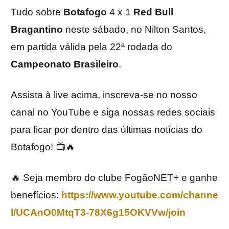
Tudo sobre
Botafogo
4 x 1
Red Bull
Bragantino
neste sábado, no Nilton Santos,
em partida válida pela 22ª rodada do
Campeonato Brasileiro
.
Assista à live acima, inscreva-se no nosso
canal no YouTube e siga nossas redes sociais
para ficar por dentro das últimas notícias do
Botafogo! 📺🔥
🔥 Seja membro do clube FogãoNET+ e ganhe
benefícios:
https://www.youtube.com/channe
l/UCAnO0MtqT3-78X6g15OKVVw/join