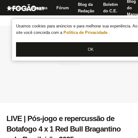
Blog
Blog da
Boletim
Notícias
Apostas
Fórum
do
Redação
do C.E.
Manse
Usamos cookies para anúncios e para melhorar sua experiência. Ao 
site você concorda com a
Política de Privacidade
.
OK
LIVE | Pós-jogo e repercussão de
Botafogo 4 x 1 Red Bull Bragantino