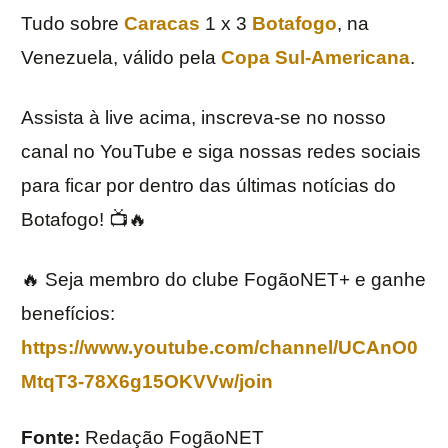
Tudo sobre
Caracas
1 x 3
Botafogo
, na
Venezuela, válido pela
Copa Sul-Americana
.
Assista à live acima, inscreva-se no nosso
canal no YouTube e siga nossas redes sociais
para ficar por dentro das últimas notícias do
Botafogo! 📺🔥
🔥 Seja membro do clube FogãoNET+ e ganhe
benefícios:
https://www.youtube.com/channel/UCAnO0
MtqT3-78X6g15OKVVw/join
Fonte:
Redação FogãoNET