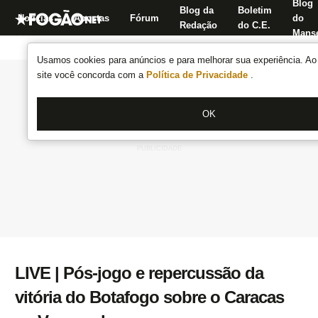
Blog
Blog da
Boletim
Notícias
Apostas
Fórum
do
Redação
do C.E.
Manse
Usamos cookies para anúncios e para melhorar sua experiência. Ao 
site você concorda com a
Política de Privacidade
.
OK
LIVE | Pós-jogo e repercussão da
vitória do Botafogo sobre o Caracas