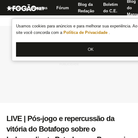
Blog
Blog da
Boletim
Notícias
Apostas
Fórum
do
Redação
do C.E.
Manse
Usamos cookies para anúncios e para melhorar sua experiência. Ao 
site você concorda com a
Política de Privacidade
.
OK
LIVE | Pós-jogo e repercussão da
vitória do Botafogo sobre o