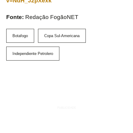
v=NdH_J2pXexk
Fonte:
Redação FogãoNET
Botafogo
Copa Sul-Americana
Independiente Petrolero