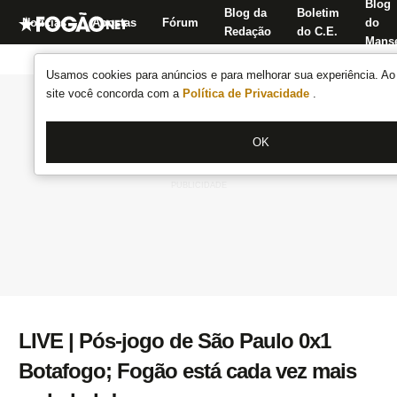
Blog
Blog da
Boletim
Notícias
Apostas
Fórum
do
Redação
do C.E.
Manse
Usamos cookies para anúncios e para melhorar sua experiência. Ao 
site você concorda com a
Política de Privacidade
.
OK
LIVE | Pós-jogo de São Paulo 0x1
Botafogo; Fogão está cada vez mais