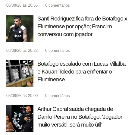
08/08/26 às 20:35
0
comentários
Santi Rodríguez fica fora de Botafogo x
Fluminense por opção; Franclim
conversou com jogador
08/08/26 às 20:22
0
comentários
Botafogo escalado com Lucas Villalba
e Kauan Toledo para enfrentar o
Fluminense
08/08/26 às 20:00
0
comentários
Arthur Cabral saúda chegada de
Danilo Pereira no Botafogo: ‘Jogador
muito versátil, será muito útil’