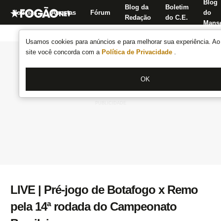
Blog
Blog da
Boletim
Notícias
Apostas
Fórum
do
Redação
do C.E.
Manse
Usamos cookies para anúncios e para melhorar sua experiência. Ao 
site você concorda com a
Política de Privacidade
.
OK
LIVE | Pré-jogo de Botafogo x Remo
pela 14ª rodada do Campeonato