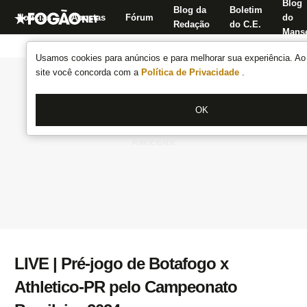
Blog
Blog da
Boletim
Notícias
Apostas
Fórum
do
Redação
do C.E.
Manse
Usamos cookies para anúncios e para melhorar sua experiência. Ao 
site você concorda com a
Política de Privacidade
.
OK
LIVE | Pré-jogo de Botafogo x
Athletico-PR pelo Campeonato