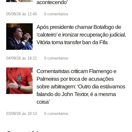
acontecendo'
05/08/26 às 12:40
0
comentários
Após presidente chamar Botafogo de
‘caloteiro’ e ironizar recuperação judicial,
Vitória toma transfer ban da Fifa
04/08/26 às 19:21
0
comentários
Comentaristas criticam Flamengo e
Palmeiras por troca de acusações
sobre arbitragem: ‘Outro dia estávamos
falando do John Textor, é a mesma
coisa’
03/08/26 às 18:13
0
comentários