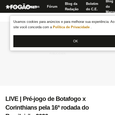
Blog
Blog da
Boletim
Notícias
Apostas
Fórum
do
Redação
do C.E.
Manse
Usamos cookies para anúncios e para melhorar sua experiência. Ao 
site você concorda com a
Política de Privacidade
.
OK
LIVE | Pré-jogo de Botafogo x
Corinthians pela 16ª rodada do