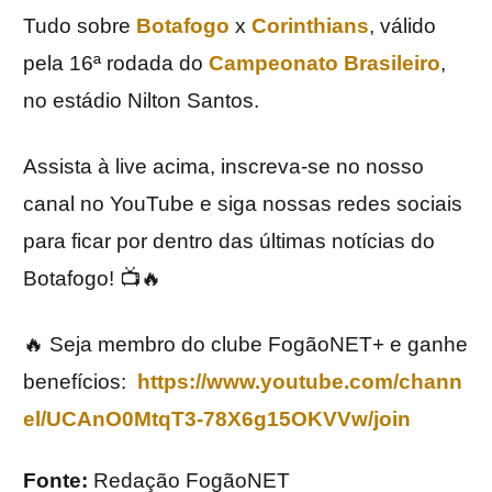
Tudo sobre
Botafogo
x
Corinthians
, válido
pela 16ª rodada do
Campeonato Brasileiro
,
no estádio Nilton Santos.
Assista à live acima, inscreva-se no nosso
canal no YouTube e siga nossas redes sociais
para ficar por dentro das últimas notícias do
Botafogo! 📺🔥
🔥 Seja membro do clube FogãoNET+ e ganhe
benefícios:
https://www.youtube.com/chann
el/UCAnO0MtqT3-78X6g15OKVVw/join
Fonte:
Redação FogãoNET