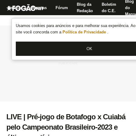
Blog
Blog da
Boletim
Notícias
Apostas
Fórum
do
Redação
do C.E.
Manse
Usamos cookies para anúncios e para melhorar sua experiência. Ao 
site você concorda com a
Política de Privacidade
.
OK
LIVE | Pré-jogo de Botafogo x Cuiabá
pelo Campeonato Brasileiro-2023 e