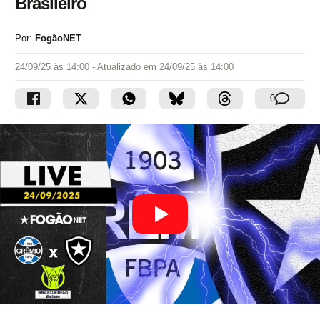
Brasileiro
Por:
FogãoNET
24/09/25 às 14:00
- Atualizado em
24/09/25 às 14:00
0