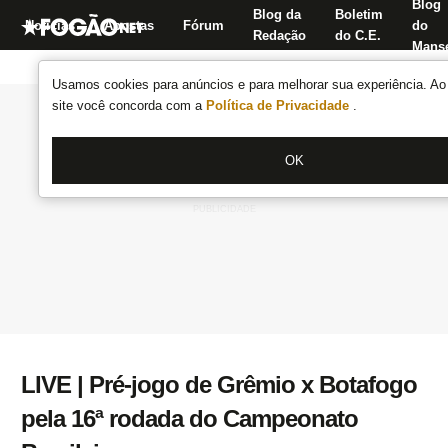
Blog
Blog da
Boletim
Notícias
Apostas
Fórum
do
Redação
do C.E.
Manse
Usamos cookies para anúncios e para melhorar sua experiência. Ao 
site você concorda com a
Política de Privacidade
.
OK
LIVE | Pré-jogo de Grêmio x Botafogo
pela 16ª rodada do Campeonato