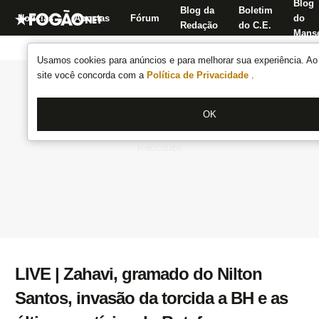
Blog
Blog da
Boletim
Notícias
Apostas
Fórum
do
Redação
do C.E.
Manse
Usamos cookies para anúncios e para melhorar sua experiência. Ao 
site você concorda com a
Política de Privacidade
.
OK
LIVE | Zahavi, gramado do Nilton
Santos, invasão da torcida a BH e as