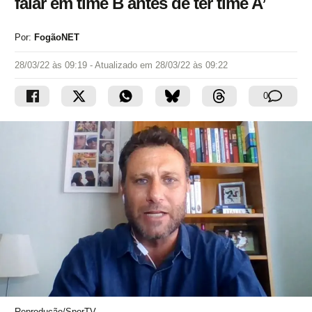
falar em time B antes de ter time A’
Por:
FogãoNET
28/03/22 às 09:19
- Atualizado em
28/03/22 às 09:22
0
Reprodução/SporTV