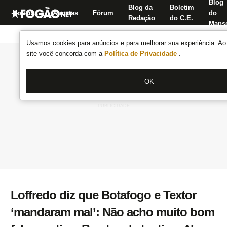
Blog
Blog da
Boletim
Notícias
Apostas
Fórum
do
Redação
do C.E.
Manse
Usamos cookies para anúncios e para melhorar sua experiência. Ao 
site você concorda com a
Política de Privacidade
.
OK
Loffredo diz que Botafogo e Textor
‘mandaram mal’: Não acho muito bom