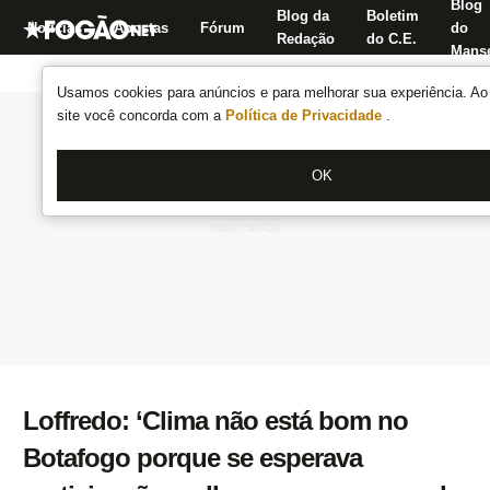
Blog
Blog da
Boletim
Notícias
Apostas
Fórum
do
Redação
do C.E.
Manse
Usamos cookies para anúncios e para melhorar sua experiência. Ao 
site você concorda com a
Política de Privacidade
.
OK
Loffredo: ‘Clima não está bom no
Botafogo porque se esperava