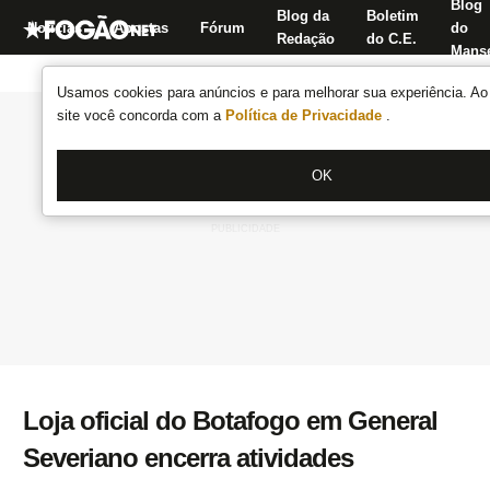
Blog
Blog da
Boletim
Notícias
Apostas
Fórum
do
Redação
do C.E.
Manse
Usamos cookies para anúncios e para melhorar sua experiência. Ao 
site você concorda com a
Política de Privacidade
.
OK
Loja oficial do Botafogo em General
Severiano encerra atividades