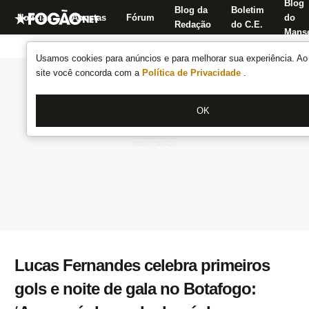
Blog
Blog da
Boletim
Notícias
Apostas
Fórum
do
Redação
do C.E.
Manse
Usamos cookies para anúncios e para melhorar sua experiência. Ao 
site você concorda com a
Política de Privacidade
.
OK
Lucas Fernandes celebra primeiros
gols e noite de gala no Botafogo: