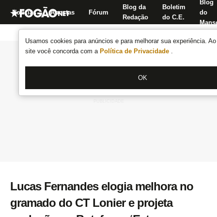
Blog
Blog da
Boletim
Notícias
Apostas
Fórum
do
Redação
do C.E.
Manse
Usamos cookies para anúncios e para melhorar sua experiência. Ao 
site você concorda com a
Política de Privacidade
.
OK
Lucas Fernandes elogia melhora no
gramado do CT Lonier e projeta