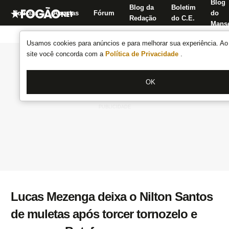
Blog
Blog da
Boletim
Notícias
Apostas
Fórum
do
Redação
do C.E.
Manse
Usamos cookies para anúncios e para melhorar sua experiência. Ao 
site você concorda com a
Política de Privacidade
.
OK
Lucas Mezenga deixa o Nilton Santos
de muletas após torcer tornozelo e