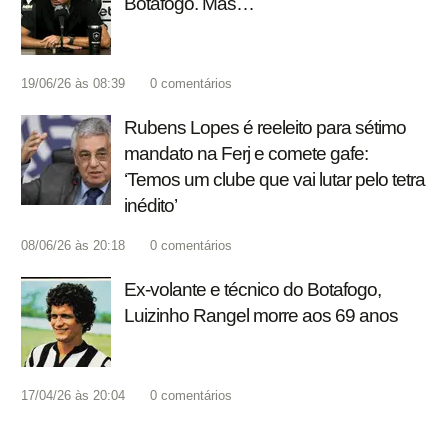
Botafogo. Mas…
19/06/26 às 08:39
0
comentários
Rubens Lopes é reeleito para sétimo
mandato na Ferj e comete gafe:
‘Temos um clube que vai lutar pelo tetra
inédito’
08/06/26 às 20:18
0
comentários
Ex-volante e técnico do Botafogo,
Luizinho Rangel morre aos 69 anos
17/04/26 às 20:04
0
comentários