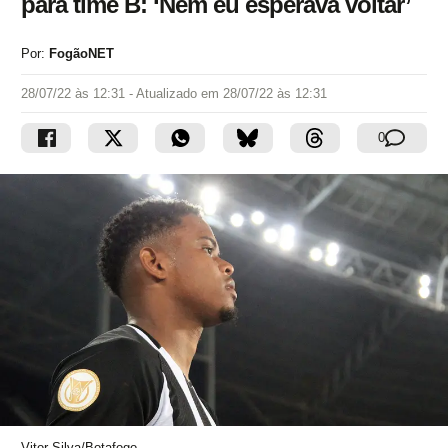
para time B: ‘Nem eu esperava voltar’
Por:
FogãoNET
28/07/22 às 12:31
- Atualizado em
28/07/22 às 12:31
0
Vitor Silva/Botafogo