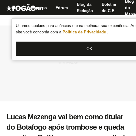
Blog
Blog da
Boletim
Notícias
Apostas
Fórum
do
Redação
do C.E.
Manse
Usamos cookies para anúncios e para melhorar sua experiência. Ao 
site você concorda com a
Política de Privacidade
.
OK
Lucas Mezenga vai bem como titular
do Botafogo após trombose e queda