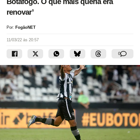
Botafogo. O que mais queria era
renovar’
Por:
FogãoNET
11/03/22 às 20:57
0