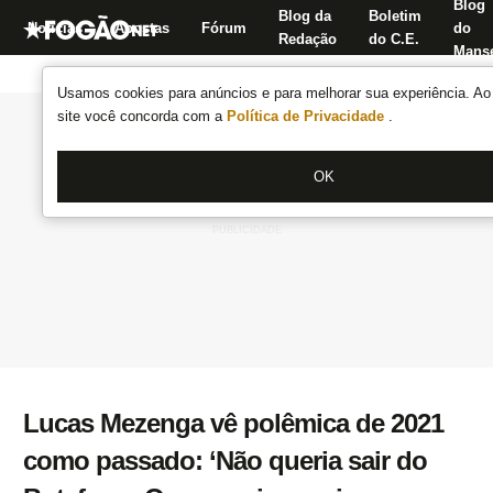
Blog
Blog da
Boletim
Notícias
Apostas
Fórum
do
Redação
do C.E.
Manse
Usamos cookies para anúncios e para melhorar sua experiência. Ao 
site você concorda com a
Política de Privacidade
.
OK
Lucas Mezenga vê polêmica de 2021
como passado: ‘Não queria sair do