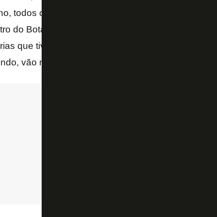
ho, todos os jogadores são importantes. É um grup
tro do Botafogo, de atingir o que atingiram no primeir
rias que tiveram em casa. Acredito no potencial e n
do, vão manter até o fim da competição – aposta Lu