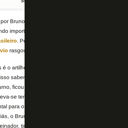
Siga o FogãoNET
no Google Discover
 por Bruno Lage,
Tiquinho Soares
respondeu com g
ndo importante para o
Botafogo
conquistar mais qua
ileiro
. Perguntado sobre o centroavante na entrevis
vio
rasgou elogios.
 é o artilheiro da competição, é um jogador muito im
 isso sabemos que passou por situação de lesão, 
turno, ficou afastado, é natural que qualquer jogador
leva-se tempo para voltar a ter condição natural. 
al para o trabalho, para o que o clube está vivendo
iás, o Bruno (Lage) deu explicações do que entendi
einador, tinha decisão a ser tomada. Na realidade, 