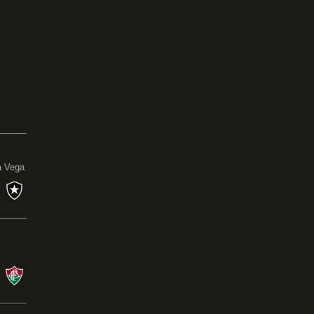
0
a Vega
s