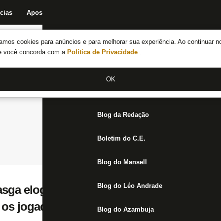
cias
Apostas
Fórum
Blog da Redação
Boletim do C.E.
Fechar menu principal
amos cookies para anúncios e para melhorar sua experiência. Ao continuar n
Notícias do Botafogo
te você concorda com a
Política de Privacidade
.
Fórum
OK
Jogos
Blog da Redação
Boletim do C.E.
Blog do Mansell
Blog do Léo Andrade
asga elogios a Tiquinho Soares no Botafog
 os jogadores são importantes’
Blog do Azambuja