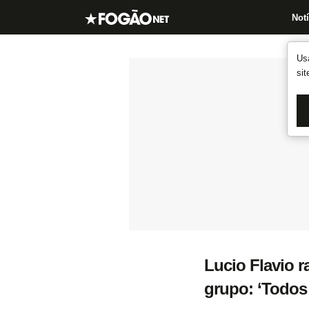
Notí
Us
si
Lucio Flavio r
grupo: ‘Todos