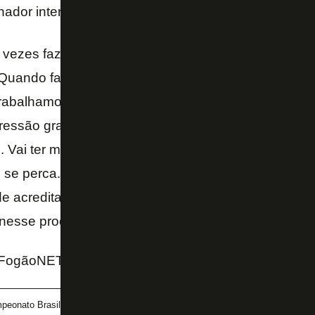
nador interino passa muito por transmitir confiança a
 vezes fazer com que as pessoas que estão, somos
 Quando falamos família, é porque passamos muito
rabalhamos, o ambiente tem que ser o melhor possí
ressão grande em relação a resultados, um precisa 
 Vai ter momento que não está tão bem, o outro vai 
 se perca. Tivemos um mês diferente em termos de 
 acreditar, de trabalhar, é o que precisamos, de foc
 nesse processo até chegar a esse momento – diz.
 FogãoNET
peonato Brasileiro
Lucio Flavio
Tiquinho Soares