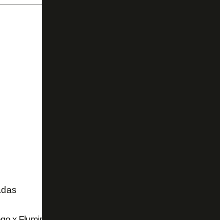
adas
go x Fluminense: 20 mil ingressos vendidos para clássico 