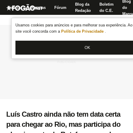
Blog
Blog da
Boletim
Notícias
Apostas
Fórum
do
Redação
do C.E.
Manse
Usamos cookies para anúncios e para melhorar sua experiência. Ao 
site você concorda com a
Política de Privacidade
.
OK
Luís Castro ainda não tem data certa
para chegar ao Rio, mas participa do