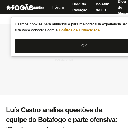
Blog
Blog da
Boletim
Notícias
Apostas
Fórum
do
Redação
do C.E.
Manse
Usamos cookies para anúncios e para melhorar sua experiência. Ao 
site você concorda com a
Política de Privacidade
.
OK
Luís Castro analisa questões da
equipe do Botafogo e parte ofensiva: