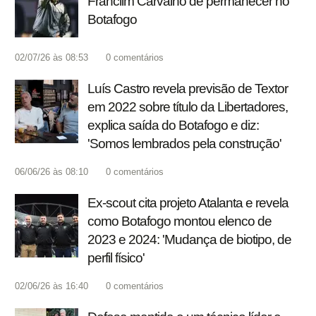
Franclim Carvalho de permanecer no
Botafogo
02/07/26 às 08:53
0
comentários
Luís Castro revela previsão de Textor
em 2022 sobre título da Libertadores,
explica saída do Botafogo e diz:
'Somos lembrados pela construção'
06/06/26 às 08:10
0
comentários
Ex-scout cita projeto Atalanta e revela
como Botafogo montou elenco de
2023 e 2024: 'Mudança de biotipo, de
perfil físico'
02/06/26 às 16:40
0
comentários