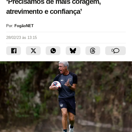
‘Precisamos de mais coragem,
atrevimento e confiança’
Por:
FogãoNET
28/02/23 às 13:15
0