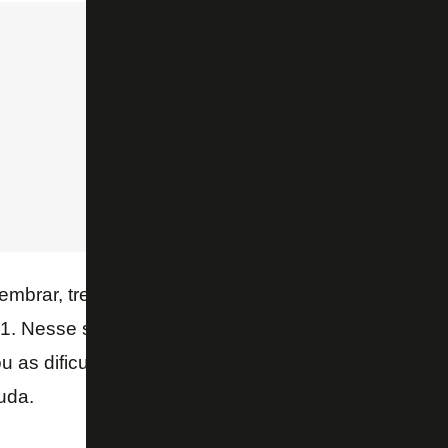
lembrar, treinou o
Shakhtar Donetsk
, da Ucrânia n
1. Nesse sentido, ele revelou que ainda mantém con
u as dificuldades as quais elas se encontram e dis
uda.