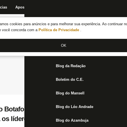
cias
Apostas
Fórum
Blog da Redação
Boletim do C.E.
Fechar menu principal
amos cookies para anúncios e para melhorar sua experiência. Ao continuar n
Notícias do Botafogo
te você concorda com a
Política de Privacidade
.
Fórum
OK
Jogos
Blog da Redação
Boletim do C.E.
Blog do Mansell
Blog do Léo Andrade
o Botafogo, faz duras críticas à guerra na 
os líderes mundiais’
Blog do Azambuja