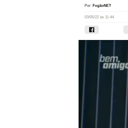
Por:
FogãoNET
03/05/22 às 11:44