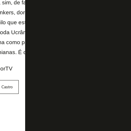
 sim, de famílias que estão a dormir em condições h
nkers, dormir em garagens, famílias que foram sep
uilo que está a passar lá. Olha, nem sei o que dizer
oda Ucrânia e a todos os ucranianos por aquilo que
ma como pudemos, temos ajudado da forma como 
nianas. É claramente uma crise de líderes mundiais 
porTV
 Castro