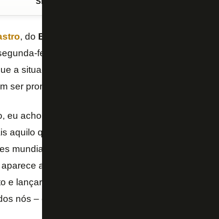
Siga o FogãoNET
no Google Discover
astro
, do
Botafogo
, fez duras críticas à guerra na U
segunda-feira. Durante o programa “Bem, Amigos!”, 
que a situação é uma vergonha para os líderes mund
iam ser promotores da paz.
do, eu acho que é uma vergonha para o mundo, é u
ais aquilo que está acontecer lá como em qualquer 
res mundiais deveriam ser promotores da paz, nunc
 aparece algum líder mundial promotor de guerra, 
o e lançar a paz. Neste caso, a guerra ganhou a pa
os nós – disse Luís Castro.