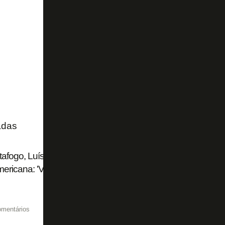
adas
afogo, Luís Castro é xingado pela torcida do Grêmio em 
ericana: 'Vai tomar no c...'
omentários