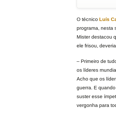
O técnico
Luís C
programa, nesta 
Mister destacou 
ele frisou, dever
– Primeiro de tu
os líderes mundi
Acho que os líde
guerra. E quando
suster esse ímpet
vergonha para tod