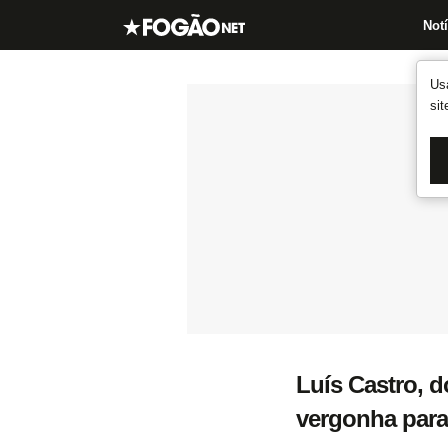
Notí
Us
si
Luís Castro, d
vergonha para 