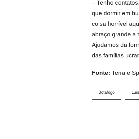
– Tenho contatos,
que dormir em bu
coisa horrível aq
abraço grande a t
Ajudamos da for
das famílias ucra
Fonte:
Terra e S
Botafogo
Luís