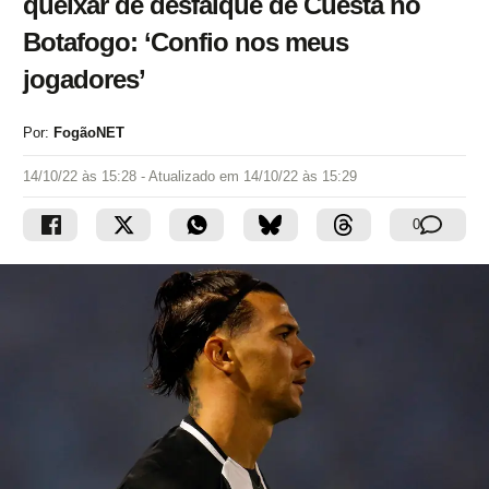
queixar de desfalque de Cuesta no
Botafogo: ‘Confio nos meus
jogadores’
Por:
FogãoNET
14/10/22 às 15:28
- Atualizado em
14/10/22 às 15:29
0