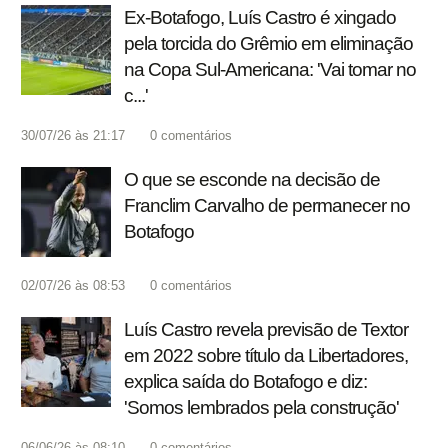
Ex-Botafogo, Luís Castro é xingado
pela torcida do Grêmio em eliminação
na Copa Sul-Americana: 'Vai tomar no
c...'
30/07/26 às 21:17
0
comentários
O que se esconde na decisão de
Franclim Carvalho de permanecer no
Botafogo
02/07/26 às 08:53
0
comentários
Luís Castro revela previsão de Textor
em 2022 sobre título da Libertadores,
explica saída do Botafogo e diz:
'Somos lembrados pela construção'
06/06/26 às 08:10
0
comentários