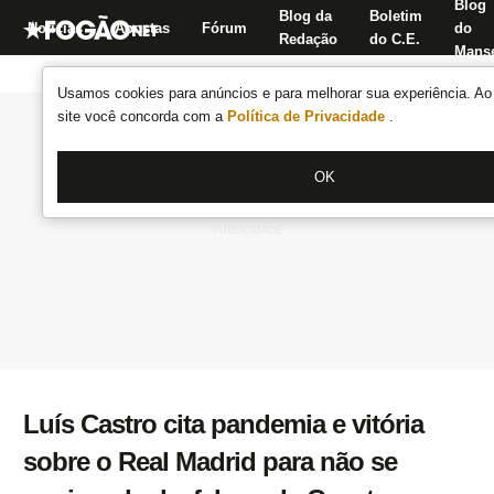
Blog
Blog da
Boletim
Notícias
Apostas
Fórum
do
Redação
do C.E.
Manse
Usamos cookies para anúncios e para melhorar sua experiência. Ao 
site você concorda com a
Política de Privacidade
.
OK
Luís Castro cita pandemia e vitória
sobre o Real Madrid para não se