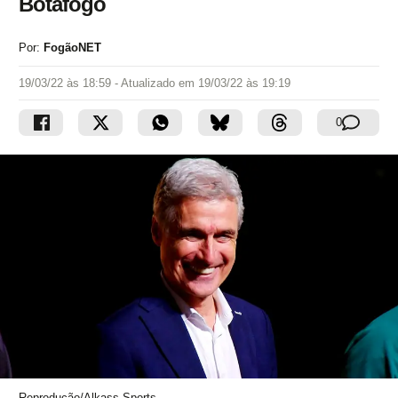
Botafogo
Por:
FogãoNET
19/03/22 às 18:59
- Atualizado em
19/03/22 às 19:19
0
Reprodução/Alkass Sports