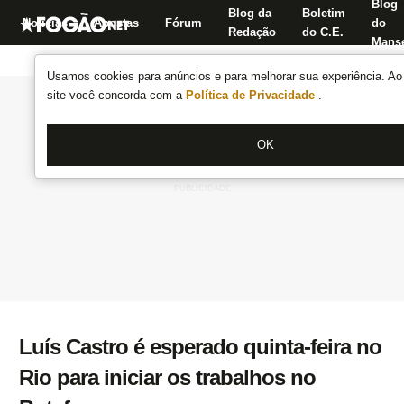
Blog
Blog da
Boletim
Notícias
Apostas
Fórum
do
Redação
do C.E.
Manse
Usamos cookies para anúncios e para melhorar sua experiência. Ao 
site você concorda com a
Política de Privacidade
.
OK
Luís Castro é esperado quinta-feira no
Rio para iniciar os trabalhos no