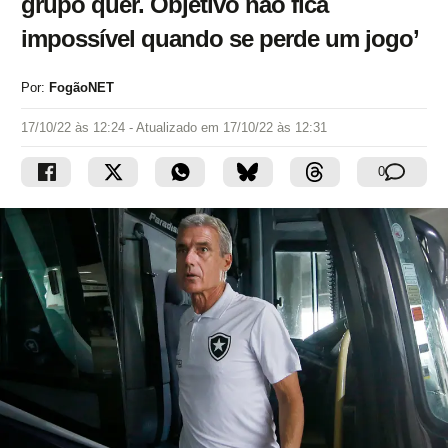
grupo quer. Objetivo não fica
impossível quando se perde um jogo’
Por:
FogãoNET
17/10/22 às 12:24
- Atualizado em
17/10/22 às 12:31
0