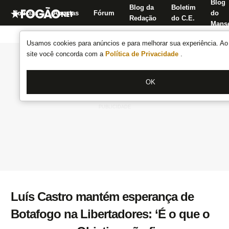
Blog
Blog da
Boletim
Notícias
Apostas
Fórum
do
Redação
do C.E.
Manse
Usamos cookies para anúncios e para melhorar sua experiência. Ao 
site você concorda com a
Política de Privacidade
.
OK
Luís Castro mantém esperança de
Botafogo na Libertadores: ‘É o que o