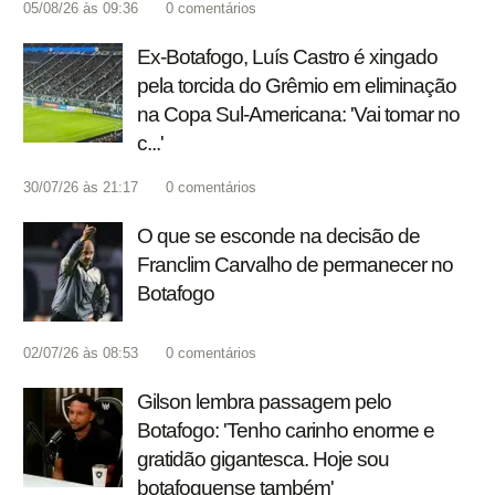
05/08/26 às 09:36
0
comentários
Ex-Botafogo, Luís Castro é xingado
pela torcida do Grêmio em eliminação
na Copa Sul-Americana: 'Vai tomar no
c...'
30/07/26 às 21:17
0
comentários
O que se esconde na decisão de
Franclim Carvalho de permanecer no
Botafogo
02/07/26 às 08:53
0
comentários
Gilson lembra passagem pelo
Botafogo: 'Tenho carinho enorme e
gratidão gigantesca. Hoje sou
botafoguense também'