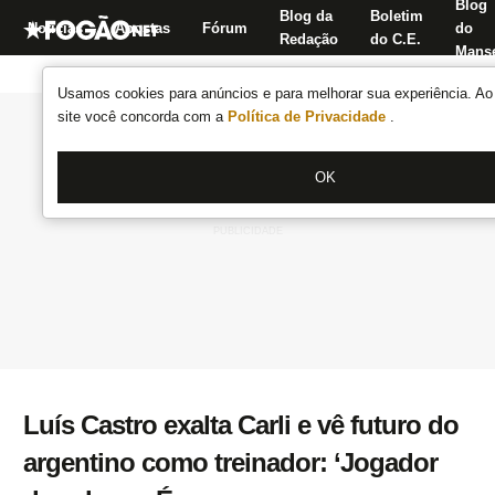
Blog
Blog da
Boletim
Notícias
Apostas
Fórum
do
Redação
do C.E.
Manse
Usamos cookies para anúncios e para melhorar sua experiência. Ao 
site você concorda com a
Política de Privacidade
.
OK
Luís Castro exalta Carli e vê futuro do
argentino como treinador: ‘Jogador