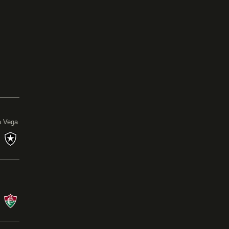
0
a Vega
s