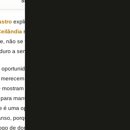
Siga o FogãoNET
no Google Discover
astro
explicou a opção por mandar um
Botafogo
ba
eilândia
nesta quinta-feira, depois de ter vencido o 
le, não se trata de descanso, mas sim de dar oport
duro a semana e não vinha recebendo tantas chanc
 oportunidade a alguns jogadores que não estão jo
erecem jogar todos, pela forma como trabalham, 
 mostram durante a semana de treinos. Só que nós
 para mantermos o máximo de tempo para elas coo
je é uma oportunidade para mais alguns jogadores.
nso, porque os jogadores estão perfeitamente pront
jogo de domingo – explicou Castro, em entrevista ao