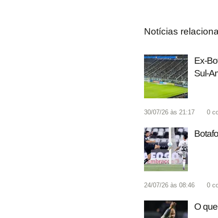
Notícias relacion
Ex-Bot
Sul-Am
30/07/26 às 21:17
0
c
Botafo
24/07/26 às 08:46
0
c
O que