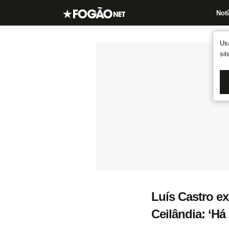
Notí
Us
si
Luís Castro ex
Ceilândia: ‘H