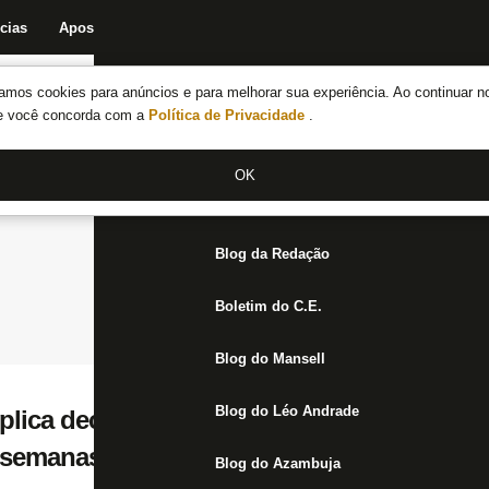
cias
Apostas
Fórum
Blog da Redação
Boletim do C.E.
Fechar menu principal
amos cookies para anúncios e para melhorar sua experiência. Ao continuar n
Notícias do Botafogo
te você concorda com a
Política de Privacidade
.
Fórum
OK
Jogos
Blog da Redação
Boletim do C.E.
Blog do Mansell
Blog do Léo Andrade
plica decisão por Botafogo modificado con
á semanas em que todos merecem jogar’
Blog do Azambuja