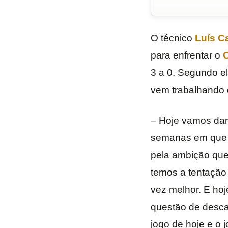
O técnico
Luís C
para enfrentar o
C
3 a 0. Segundo e
vem trabalhando 
– Hoje vamos dar
semanas em que m
pela ambição que
temos a tentação
vez melhor. E ho
questão de desca
jogo de hoje e o 