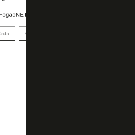
FogãoNET e SporTV
ândia
Copa do Brasil
Luís Castro