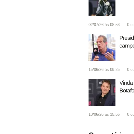
02/07/26 às 08:53
0
c
Presid
campeã
15/06/26 às 09:25
0
c
Vinda 
Botafo
10/06/26 às 15:56
0
c