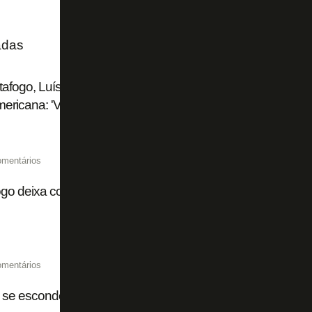
adas
afogo, Luís Castro é xingado pela torcida do Grêmio em 
ericana: 'Vai tomar no c...'
omentários
go deixa contra o Vitória algo de muito animador no ar
omentários
 se esconde na decisão de Franclim Carvalho de permane