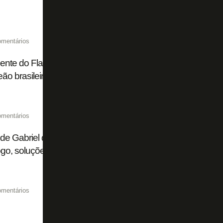
omentários
ente do Flamengo nega espanholização no Brasil e diz: 'Bo
o brasileiro e da Champions da América do Sul'
omentários
de Gabriel de Alba ao Brasil após Copa do Mundo, projet
go, soluções e ambições: Montenegro revela bastidores
omentários