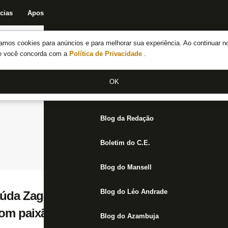
cias
Apostas
Fórum
Blog da Redação
Boletim do C.E.
Fechar menu principal
amos cookies para anúncios e para melhorar sua experiência. Ao continuar n
Notícias do Botafogo
te você concorda com a
Política de Privacidade
.
Fórum
OK
Jogos
Blog da Redação
Boletim do C.E.
Blog do Mansell
Blog do Léo Andrade
úda Zagallo e Dia do Torcedor do Botafogo
 paixão a Estrela Solitária’
Blog do Azambuja