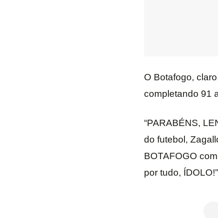
O Botafogo, clar
completando 91 a
“PARABÉNS, LENDA
do futebol, Zagal
BOTAFOGO como t
por tudo, ÍDOLO!”,