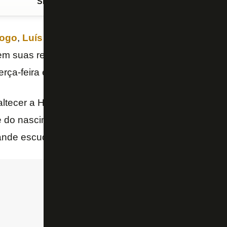
Siga o FogãoNET
no Google Discover
fogo
,
Luís Castro
não deixou a data passar em bran
 suas redes sociais em alusão ao
Dia do Botafo
erça-feira em alusão ao aniversário de
Zagallo
.
altecer a História do Botafogo. É o dia de quem seg
, e do nascimento do Glorioso Zagallo”, escreveu Luís
nde escudo do Botafogo junto à postagem.