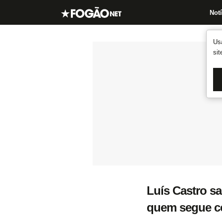
Notí
Us
si
Luís Castro sa
quem segue com