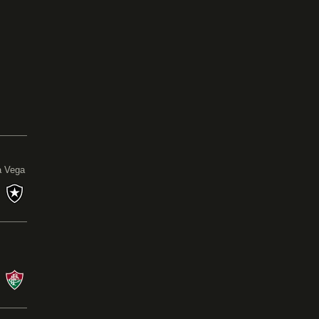
0
a Vega
s