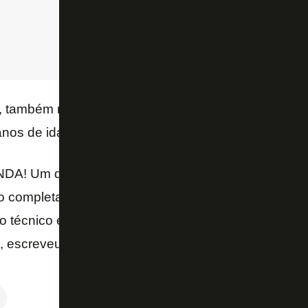
o, também registrou a data e fez uma homenagem a Z
nos de idade.
! Um dos personagens mais emblemáticos e vitori
lo completa 91 anos. O aniversário do Velho Lobo, 
écnico e jogador, também marca o #DiaDoBotafo
 escreveu o perfil oficial do Fogão.