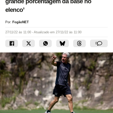
grande porcentagem da base no
elenco’
Por:
FogãoNET
27/11/22 às 11:00
- Atualizado em
27/11/22 às 11:00
0