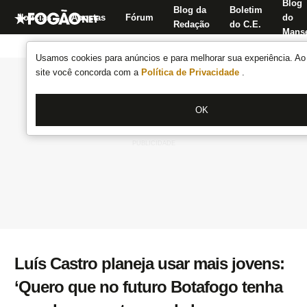
Blog
Blog da
Boletim
Notícias
Apostas
Fórum
do
Redação
do C.E.
Manse
Usamos cookies para anúncios e para melhorar sua experiência. Ao 
site você concorda com a
Política de Privacidade
.
OK
Luís Castro planeja usar mais jovens:
‘Quero que no futuro Botafogo tenha