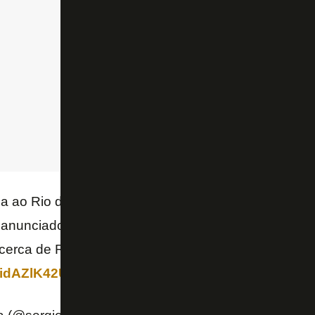
ao Rio de Janeiro nesta terça-feira. Fará exames, 
er anunciado como jogador do Botafogo ainda durant
cerca de R$ 2 milhões por 60% dos direitos do vola
/VidAZlK42U