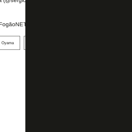
a (@sergiostn_)
March 21, 2022
ogãoNET e Twitter do repórter Sergio Santana (La
s Oyama
Mirassol