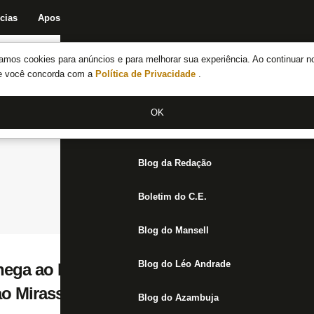
cias
Apostas
Fórum
Blog da Redação
Boletim do C.E.
Fechar menu principal
amos cookies para anúncios e para melhorar sua experiência. Ao continuar n
Notícias do Botafogo
te você concorda com a
Política de Privacidade
.
Fórum
OK
Jogos
Blog da Redação
Boletim do C.E.
Blog do Mansell
Blog do Léo Andrade
ga ao Rio nesta terça-feira; Botafogo vai 
ao Mirassol
Blog do Azambuja