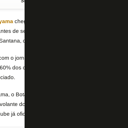
Siga o FogãoNET
no Google Discover
Oyama
chega ao Rio de Janeiro nesta terça-feira par
antes de ser oficializado como mais um reforço do
Bo
 Santana, do “Lance!”.
om o jornalista, a transferência junto ao
Mirassol (
 60% dos direitos econômicos do jogador, e não R$
ciado.
ma, o Botafogo também ganhará nesta semana os r
 volante do Palmeiras, e do atacante Victor Sá, que 
lube já oficializou Philipe Sampaio, Saravia e Lucas