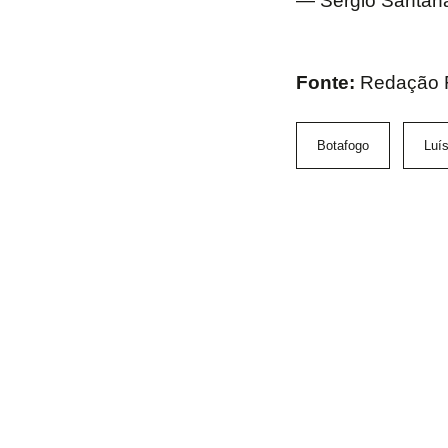
— Sergio Santan
Fonte:
Redação F
Botafogo
Luí