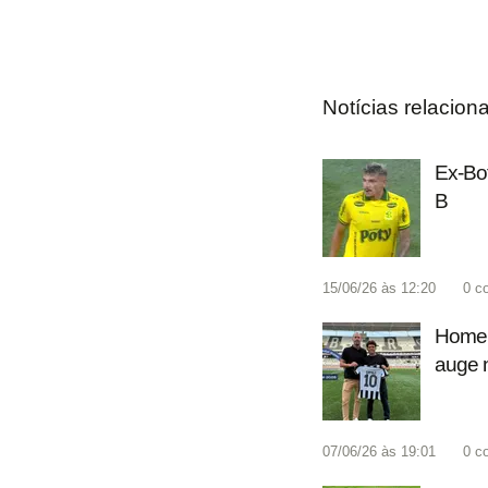
Notícias relacion
Ex-Bot
B
15/06/26 às 12:20
0
c
Homena
auge n
07/06/26 às 19:01
0
c