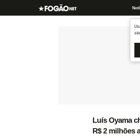
Notí
Us
si
Luís Oyama che
R$ 2 milhões 