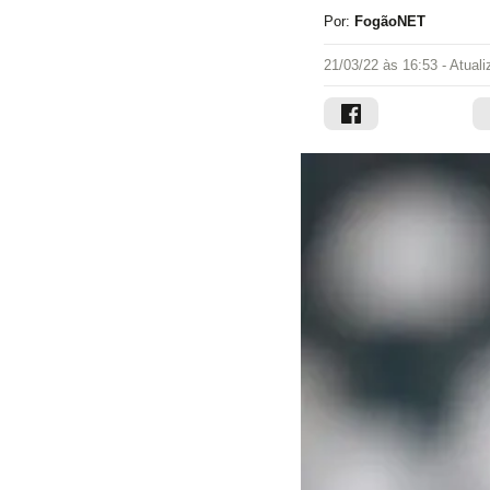
Por:
FogãoNET
21/03/22 às 16:53
- Atual