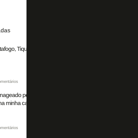
adas
afogo, Tiquinho Soares deixa o Mirassol e acerta com o Fo
omentários
geado pelo Botafogo, Camilo se declara: 'Foi marcante na
a minha carreira'
omentários