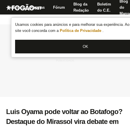
Blog
Blog da
Boletim
Notícias
Apostas
Fórum
do
Redação
do C.E.
Manse
Usamos cookies para anúncios e para melhorar sua experiência. Ao 
site você concorda com a
Política de Privacidade
.
OK
Luis Oyama pode voltar ao Botafogo?
Destaque do Mirassol vira debate em