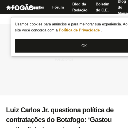
Blog
Blog da
Boletim
Notícias
Apostas
Fórum
do
Redação
do C.E.
Manse
Usamos cookies para anúncios e para melhorar sua experiência. Ao 
site você concorda com a
Política de Privacidade
.
OK
Luiz Carlos Jr. questiona política de
contratações do Botafogo: ‘Gastou