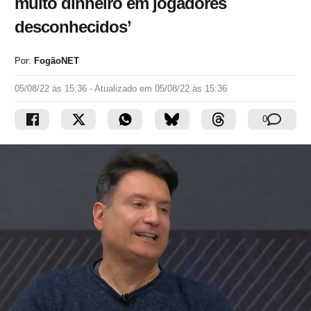
muito dinheiro em jogadores
desconhecidos’
Por:
FogãoNET
05/08/22 às 15:36
- Atualizado em
05/08/22 às 15:36
0