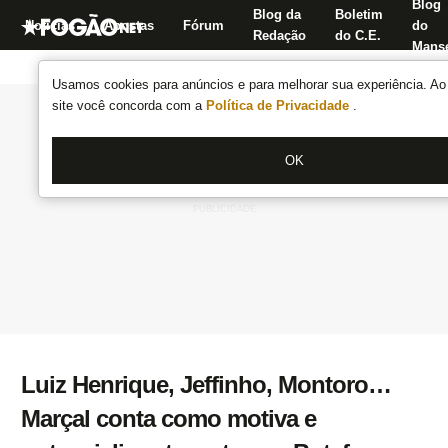
Blog
Blog da
Boletim
Notícias
Apostas
Fórum
do
Redação
do C.E.
Manse
Usamos cookies para anúncios e para melhorar sua experiência. Ao 
site você concorda com a
Política de Privacidade
.
OK
Luiz Henrique, Jeffinho, Montoro…
Marçal conta como motiva e