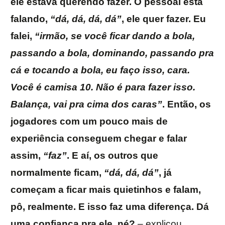
ele estava querendo fazer. O pessoal está
falando,
“dá, dá, dá, dá”
, ele quer fazer. Eu
falei,
“irmão, se você ficar dando a bola,
passando a bola, dominando, passando pra
cá e tocando a bola, eu faço isso, cara.
Você é camisa 10. Não é para fazer isso.
Balança, vai pra cima dos caras”
. Então, os
jogadores com um pouco mais de
experiência conseguem chegar e falar
assim,
“faz”
. E aí, os outros que
normalmente ficam,
“dá, dá, dá”
, já
começam a ficar mais quietinhos e falam,
pô, realmente. E isso faz uma diferença. Dá
uma confiança pra ele, né?
– explicou