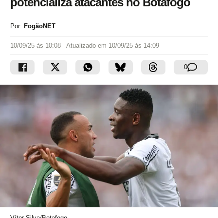
potencializa atacantes no Botafogo
Por:
FogãoNET
10/09/25 às 10:08
- Atualizado em
10/09/25 às 14:09
0
Vítor Silva/Botafogo