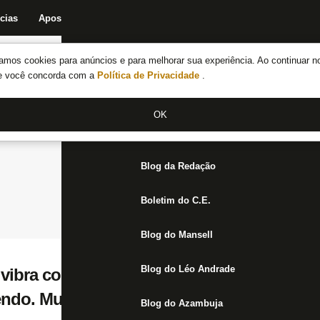
cias
Apostas
Fórum
Blog da Redação
Boletim do C.E.
Fechar menu principal
amos cookies para anúncios e para melhorar sua experiência. Ao continuar n
Notícias do Botafogo
te você concorda com a
Política de Privacidade
.
Fórum
OK
Jogos
Blog da Redação
Boletim do C.E.
Blog do Mansell
Blog do Léo Andrade
 vibra com Botafogo campeão e desabafa:
endo. Muitas pessoas tentaram me parar’
Blog do Azambuja