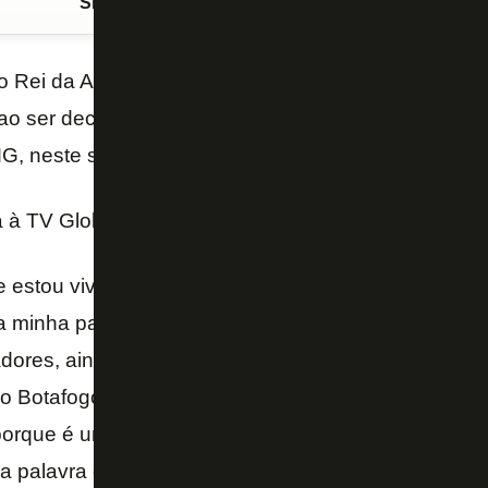
Siga o FogãoNET
no Google Discover
o Rei da América! O atacante do
Botafogo
foi eleit
ao ser decisivo na conquista da competição com vitó
-MG, neste sábado, em Buenos Aires.
ta à TV Globo e comemorou.
 estou vivendo. Estou muito feliz mesmo porque pu
 a minha para meu irmão que está aqui. Nunca tiver
tadores, ainda mais comigo sendo campeão e melhor 
 Botafogo. Disse na primeira entrevista que o Bota
, porque é um clube que vem trabalhando muito, de
ha palavra é gratidão – disse Luiz Henrique, que de