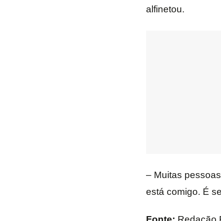
alfinetou.
– Muitas pessoas
está comigo. É s
Fonte:
Redação 