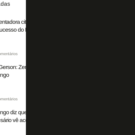
adas
ntadora cita procura de Flamengo, Palmeiras e Cruzeiro 
ucesso do Botafogo de 2024
omentários
Gerson: Zenit faz jogo duro para negociar Luiz Henrique, 
ngo
omentários
go diz que não há ‘nada concreto’ por Luiz Henrique, ex-
ário vê acerto ‘ainda longe’