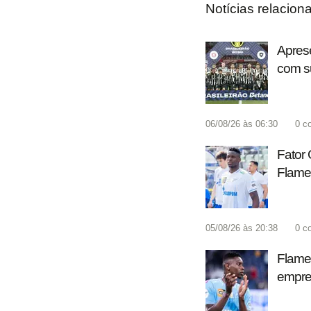
Notícias relacion
Aprese
com s
06/08/26 às 06:30
0
c
Fator 
Flame
05/08/26 às 20:38
0
c
Flamen
empres