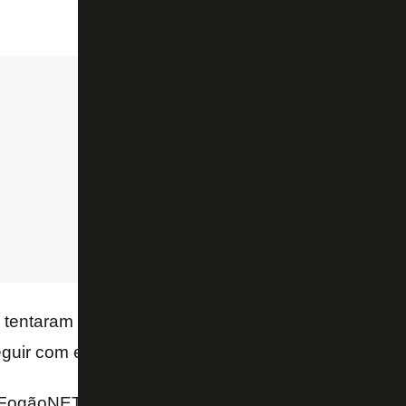
 tentaram me parar, mas sei que Deus está comigo, 
eguir com esse foco, pés no chão, que ainda tem ma
FogãoNET e TV Globo