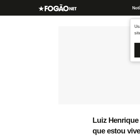
Notí
Us
si
Luiz Henrique
que estou viv