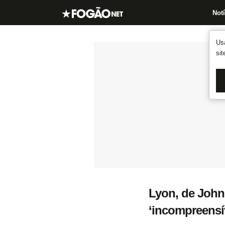
Notí
Us
si
Lyon, de John
‘incompreensív