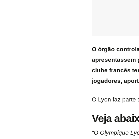
O órgão controla
apresentassem g
clube francês t
jogadores, aport
O Lyon faz parte
Veja abaix
“O Olympique Lyo