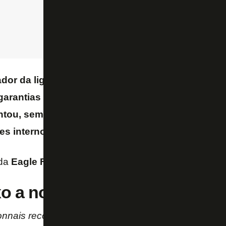
dor da liga francesa esperava que os dirigentes
arantias de, pelo menos, € 100 milhões para a t
entou, sem sucesso, mudar a situação com negoc
es internos e
até mesmo a venda do Crystal Pala
 da
Eagle Football
, grupo ao qual o
Botafogo
també
o a nota oficial do Lyon:
nnais reconhece a decisão incompreensível profer