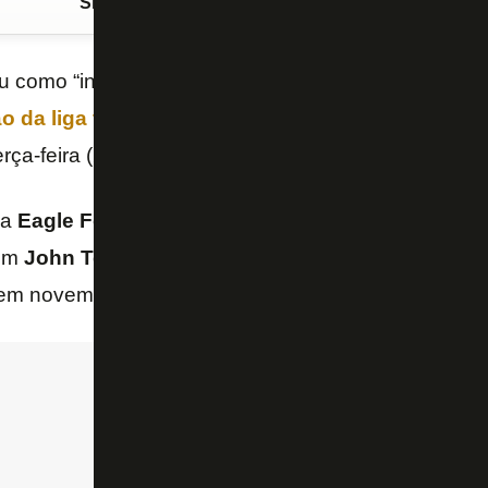
Siga o FogãoNET
no Google Discover
ou como “incompreensível” a
decisão da
DNCG
(Dir
o da liga francesa) de rebaixá-lo para a segunda
rça-feira (24/6) que vai entrar com um recurso “
ime
da
Eagle Football
teve seu rebaixamento confirmad
com
John Textor
, que não conseguiu convencer a DN
 em novembro de 2024.