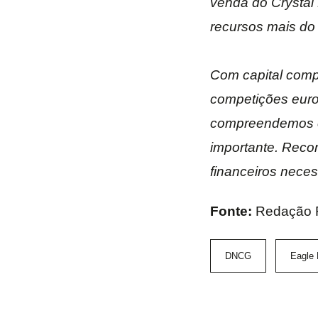
venda do Crystal 
recursos mais do
Com capital comp
competições euro
compreendemos co
importante. Reco
financeiros neces
Fonte:
Redação F
DNCG
Eagle 