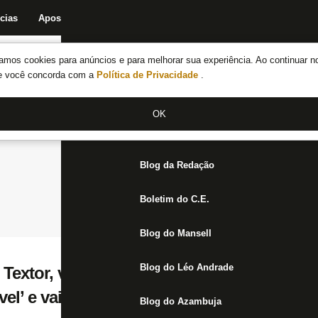
cias
Apostas
Fórum
Blog da Redação
Boletim do C.E.
Fechar menu principal
amos cookies para anúncios e para melhorar sua experiência. Ao continuar n
Notícias do Botafogo
te você concorda com a
Política de Privacidade
.
Fórum
OK
Jogos
Blog da Redação
Boletim do C.E.
Blog do Mansell
Blog do Léo Andrade
 Textor, vê decisão de rebaixamento na F
el’ e vai recorrer
Blog do Azambuja