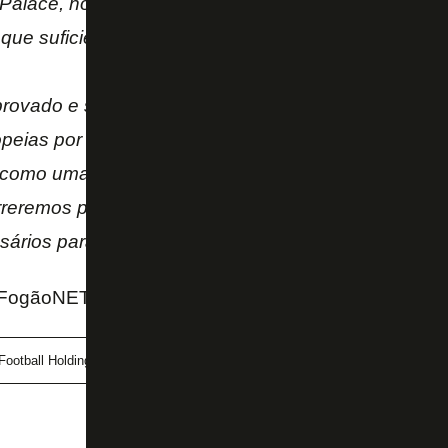
Palace, nossa posição de caixa melhorou significa
 que suficientes para a temporada 2025/26.
rovado e sucesso esportivo que nos garantiu uma 
peias por dois anos consecutivos, sinceramente nã
mo uma decisão administrativa pode rebaixar um c
rreremos para demonstrar nossa capacidade de forn
sários para garantir a promoção contínua do Lyon à 
ogãoNET e Site oficial do Lyon
Football Holdings
John Textor
Lyon