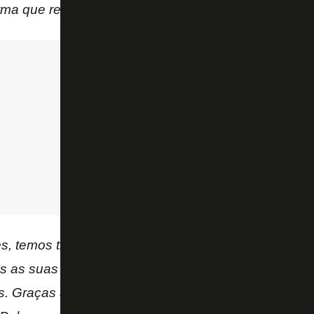
irma que recorrerá imediatamente.
s, temos trabalhado em estreita colaboração com 
s as suas demandas com investimentos de capital s
os. Graças às contribuições de capital dos nossos ac