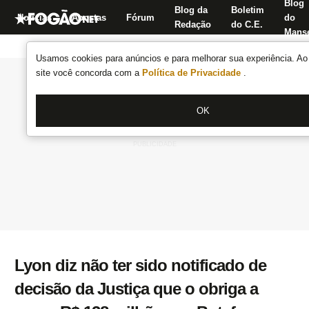
Blog
Blog da
Boletim
Notícias
Apostas
Fórum
do
Redação
do C.E.
Manse
Usamos cookies para anúncios e para melhorar sua experiência. Ao 
site você concorda com a
Política de Privacidade
.
OK
Lyon diz não ter sido notificado de
decisão da Justiça que o obriga a