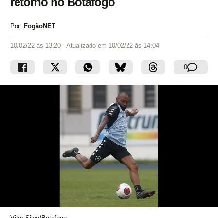
retorno no Botafogo
Por:
FogãoNET
10/02/22 às 13:20
- Atualizado em
10/02/22 às 14:04
0
Vitor Silva/Botafogo