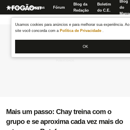
Blog
Blog da
Boletim
Notícias
Apostas
Fórum
do
Redação
do C.E.
Manse
Usamos cookies para anúncios e para melhorar sua experiência. Ao 
site você concorda com a
Política de Privacidade
.
OK
Mais um passo: Chay treina com o
grupo e se aproxima cada vez mais do