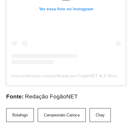
Ver essa foto no Instagram
Uma publicação compartilhada por FogãoNET ★彡 Botafogo FR 👨🏽‍💻🔥 (@fogaonet)
Fonte:
Redação FogãoNET
Botafogo
Campeonato Carioca
Chay